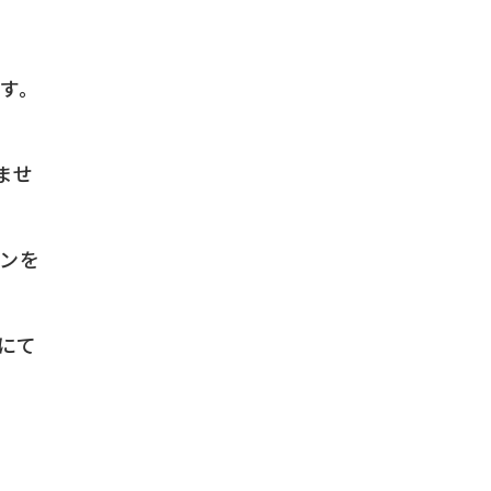
す。
ませ
スンを
』にて