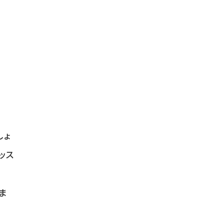
しょ
ッス
ま