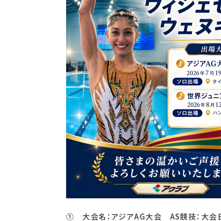
① 大会名：アジアAG大会 AS競技：大会日